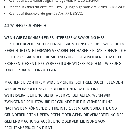
Recht auf Datenübertragbarkeit gemäß Art. 20 DSGVO;
Recht auf Widerruf erteilter Einwilligungen gemäß Art. 7 Abs. 3 DSGVO;
Recht auf Beschwerde gemäß Art. 77 DSGVO.
4.2
WIDERSPRUCHSRECHT
WENN WIR IM RAHMEN EINER INTERESSENABWÄGUNG IHRE
PERSONENBEZOGENEN DATEN AUFGRUND UNSERES ÜBERWIEGENDEN
BERECHTIGTEN INTERESSES VERARBEITEN, HABEN SIE DAS JEDERZEITIGE
RECHT, AUS GRÜNDEN, DIE SICH AUS IHRER BESONDEREN SITUATION
ERGEBEN, GEGEN DIESE VERARBEITUNG WIDERSPRUCH MIT WIRKUNG
FÜR DIE ZUKUNFT EINZULEGEN.
MACHEN SIE VON IHREM WIDERSPRUCHSRECHT GEBRAUCH, BEENDEN
WIR DIE VERARBEITUNG DER BETROFFENEN DATEN. EINE
WEITERVERARBEITUNG BLEIBT ABER VORBEHALTEN, WENN WIR
ZWINGENDE SCHUTZWÜRDIGE GRÜNDE FÜR DIE VERARBEITUNG
NACHWEISEN KÖNNEN, DIE IHRE INTERESSEN, GRUNDRECHTE UND
GRUNDFREIHEITEN ÜBERWIEGEN, ODER WENN DIE VERARBEITUNG DER
GELTENDMACHUNG, AUSÜBUNG ODER VERTEIDIGUNG VON
RECHTSANSPRÜCHEN DIENT.